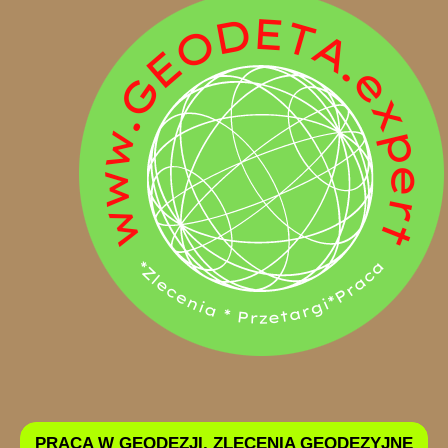
PRACA W GEODEZJI, ZLECENIA GEODEZYJNE