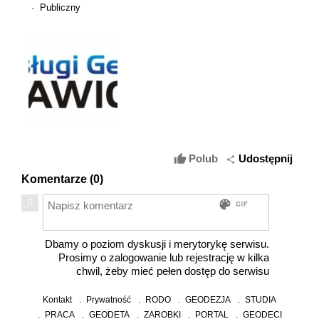
· Publiczny
thumb_up
Polub
Udostępnij
share
Komentarze (
0
)
gif
color_lens
Dbamy o poziom dyskusji i merytorykę serwisu.
Prosimy o zalogowanie lub rejestrację w kilka
chwil, żeby mieć pełen dostęp do serwisu
Kontakt
Prywatność
RODO
GEODEZJA
STUDIA
PRACA
GEODETA
ZAROBKI
PORTAL
GEODECI