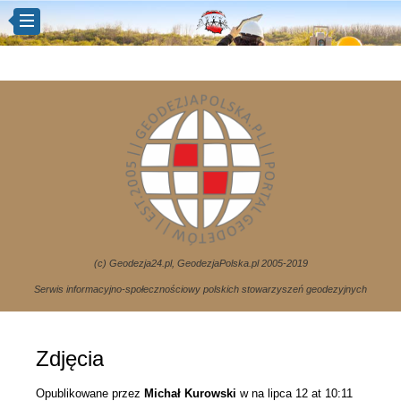
(c) Geodezja24.pl, GeodezjaPolska.pl 2005-2019
Serwis informacyjno-społecznościowy polskich stowarzyszeń geodezyjnych
Zdjęcia
Opublikowane przez
Michał Kurowski
w
na lipca 12 at 10:11