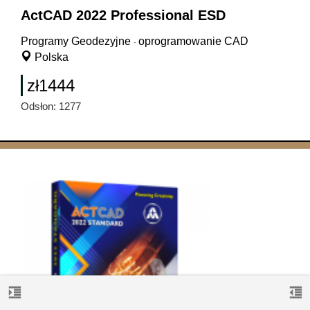
ActCAD 2022 Professional ESD
Programy Geodezyjne
oprogramowanie CAD
-
Polska
zł1444
Odsłon: 1277
format_indent_increase
format_indent_decrease