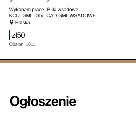
Wykonam prace
Pliki wsadowe
-
KCD_GML_GIV_CAD GML WSADOWE
Polska
zł50
Odsłon: 1611