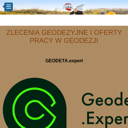
ZLECENIA GEODEZYJNE I OFERTY
PRACY W GEODEZJI
GEODETA.expert