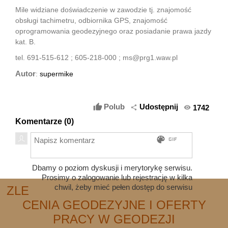
Mile widziane doświadczenie w zawodzie tj. znajomość
obsługi tachimetru, odbiornika GPS, znajomość
oprogramowania geodezyjnego oraz posiadanie prawa jazdy
kat. B.
tel. 691-515-612 ; 605-218-000 ; ms@prg1.waw.pl
Autor
:
supermike
thumb_up
Polub
Udostępnij
1742
share
remove_red_eye
Komentarze (
0
)
gif
color_lens
Dbamy o poziom dyskusji i merytorykę serwisu.
Prosimy o zalogowanie lub rejestrację w kilka
chwil, żeby mieć pełen dostęp do serwisu
ZLE
CENIA GEODEZYJNE I OFERTY
PRACY W GEODEZJI