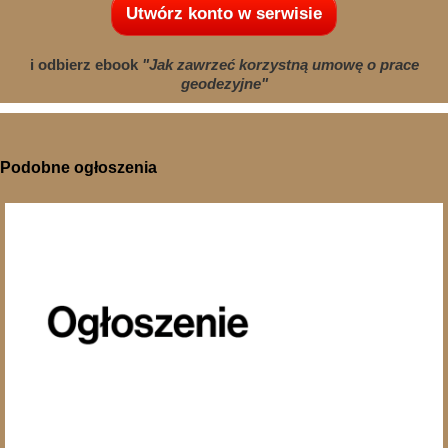
Utwórz konto w serwisie
i odbierz ebook
"Jak zawrzeć korzystną umowę o prace
geodezyjne"
Podobne ogłoszenia