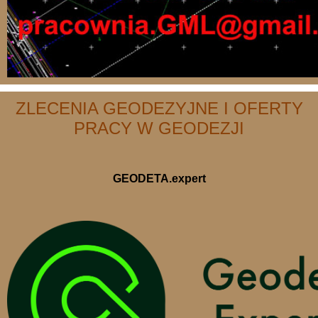
ZLECENIA GEODEZYJNE I OFERTY
PRACY W GEODEZJI
GEODETA.expert