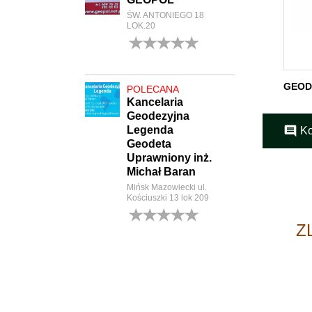
ŚW. ANTONIEGO 18
LOK.20
0
opinii
GEOD
POLECANA
Kancelaria
Geodezyjna
Legenda
comment
Ko
Geodeta
Uprawniony inż.
Michał Baran
Mińsk Mazowiecki ul.
Kościuszki 13 lok 209
0
Z
opinii