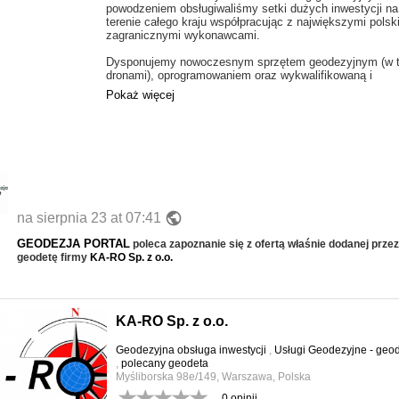
powodzeniem obsługiwaliśmy setki dużych inwestycji na
terenie całego kraju współpracując z największymi polski
zagranicznymi wykonawcami.
Dysponujemy nowoczesnym sprzętem geodezyjnym (w 
dronami), oprogramowaniem oraz wykwalifikowaną i
wyszkoloną kadrą posiadającą wszelkie wymagane
Pokaż więcej
uprawnienia. Kładziemy nacisk na stosowanie innowacy
rozwiązań stosując między innymi fotogrametrię. Dzięki
wieloletniemu doświadczeniu i wykwalifikowanemu zespo
wiemy jak sprostać Państwa oczekiwaniom. Zapraszam
współpracy
public
na sierpnia 23 at 07:41
GEODEZJA PORTAL
poleca zapoznanie się z ofertą właśnie dodanej przez
geodetę firmy
KA-RO Sp. z o.o.
KA-RO Sp. z o.o.
Geodezyjna obsługa inwestycji
,
Usługi Geodezyjne - geo
,
polecany geodeta
Myśliborska 98e/149, Warszawa, Polska
0 opinii