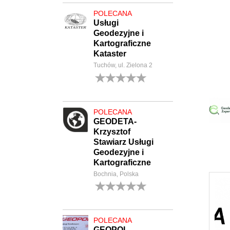
POLECANA
Usługi
Geodezyjne i
Kartograficzne
Kataster
Tuchów, ul. Zielona 2
0
opinii
POLECANA
GEODETA-
Krzysztof
Stawiarz Usługi
Geodezyjne i
Kartograficzne
Bochnia, Polska
0
opinii
POLECANA
GEOPOL