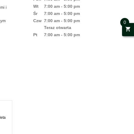
Wt
7:00 am - 5:00 pm
mi i
Śr
7:00 am - 5:00 pm
Czw
7:00 am - 5:00 pm
tym
0
Teraz otwarta
shopping_cart
jnych
Pt
7:00 am - 5:00 pm
łowi
y do
deta