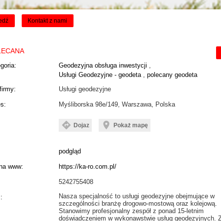
edź
Kontakt z nami
LECANA
goria:
Geodezyjna obsługa inwestycji
,
Usługi Geodezyjne - geodeta
,
polecany geodeta
firmy:
Usługi geodezyjne
s:
Myśliborska 98e/149, Warszawa, Polska
directions
location_on
Dojaz
Pokaż mapę
podgląd
ona www:
https://ka-ro.com.pl/
5242755408
Nasza specjalność to usługi geodezyjne obejmujące w
:
szczególności branżę drogowo-mostową oraz kolejową.
Stanowimy profesjonalny zespół z ponad 15-letnim
doświadczeniem w wykonawstwie usług geodezyjnych. 