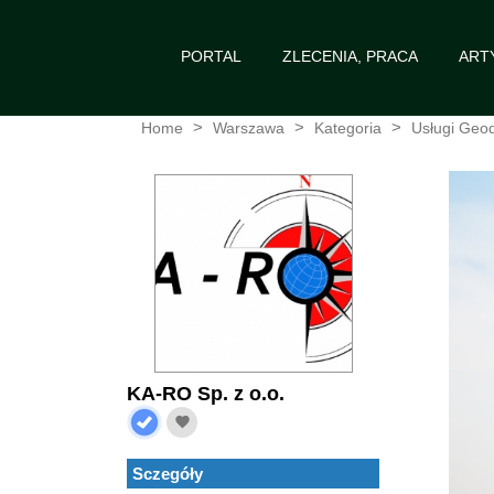
PORTAL
ZLECENIA, PRACA
ART
Home
Warszawa
Kategoria
Usługi Geod
KA-RO Sp. z o.o.
favorite
Sczegóły