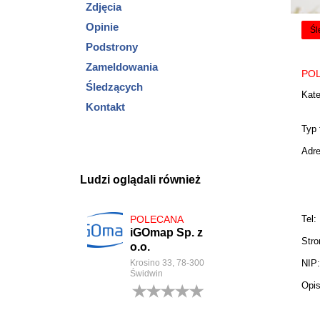
Zdjęcia
Opinie
Śl
Podstrony
Zameldowania
PO
Śledzących
Kate
Kontakt
Typ 
Adre
Ludzi oglądali również
Tel:
POLECANA
iGOmap Sp. z
Str
o.o.
NIP:
Krosino 33, 78-300
Świdwin
Opis
0
opinii