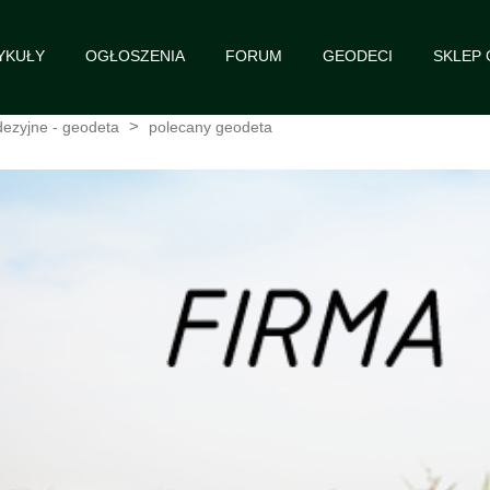
YKUŁY
OGŁOSZENIA
FORUM
GEODECI
SKLEP
ezyjne - geodeta
polecany geodeta