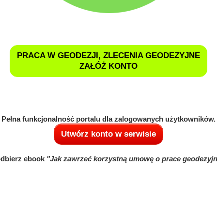
PRACA W GEODEZJI, ZLECENIA GEODEZYJNE
ZAŁÓŻ KONTO
Pełna funkcjonalność portalu dla zalogowanych użytkowników.
Utwórz konto w serwisie
odbierz ebook
"Jak zawrzeć korzystną umowę o prace geodezyj