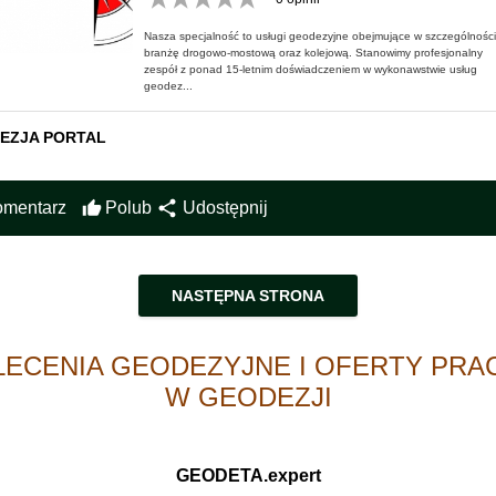
Nasza specjalność to usługi geodezyjne obejmujące w szczególności
branżę drogowo-mostową oraz kolejową. Stanowimy profesjonalny
zespół z ponad 15-letnim doświadczeniem w wykonawstwie usług
geodez...
EZJA PORTAL
share
mentarz
thumb_up
Polub
Udostępnij
NASTĘPNA STRONA
LECENIA GEODEZYJNE I OFERTY PRA
W GEODEZJI
GEODETA.expert