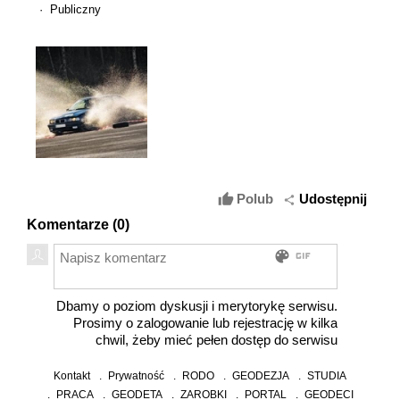
· Publiczny
thumb_up
Polub
Udostępnij
share
Komentarze (
0
)
gif
color_lens
Dbamy o poziom dyskusji i merytorykę serwisu.
Prosimy o zalogowanie lub rejestrację w kilka
chwil, żeby mieć pełen dostęp do serwisu
Kontakt
Prywatność
RODO
GEODEZJA
STUDIA
PRACA
GEODETA
ZAROBKI
PORTAL
GEODECI