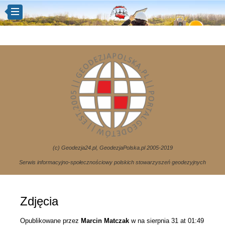
(c) Geodezja24.pl, GeodezjaPolska.pl 2005-2019
Serwis informacyjno-społecznościowy polskich stowarzyszeń geodezyjnych
Zdjęcia
Opublikowane przez
Marcin Matczak
w
na sierpnia 31 at 01:49