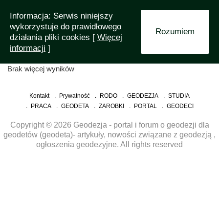
Informacja: Serwis niniejszy
wykorzystuje do prawidłowego
Rozumiem
działania pliki cookies [
Więcej
informacji
]
×
Brak więcej wyników
Kontakt
Prywatność
RODO
GEODEZJA
STUDIA
PRACA
GEODETA
ZAROBKI
PORTAL
GEODECI
Copyright © 2026 Geodezja - portal i forum o geodezji dla
geodetów (geodeta)- artykuły, nowości związane z geodezją ,
ogłoszenia geodezyjne. All rights reserved