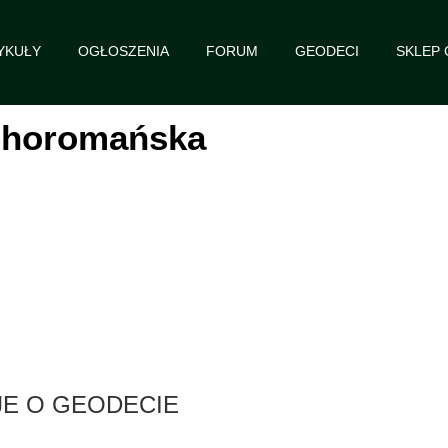
YKUŁY
OGŁOSZENIA
FORUM
GEODECI
SKLEP
Choromańska
E O GEODECIE