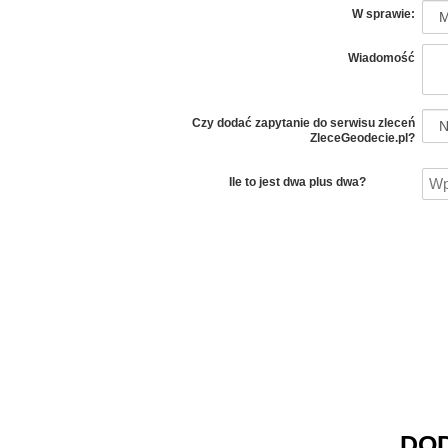
W sprawie:
Wiadomość
Czy dodać zapytanie do serwisu zleceń
ZleceGeodecie.pl?
Ile to jest dwa plus dwa?
DOD