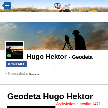
Hugo Hektor
- Geodeta
KONTAKT
more_vert
Specjalista:
Geodeta
Geodeta Hugo Hektor
Wyświetlenia profilu: 1471