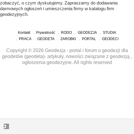
zobaczyć, o czym dyskutujemy. Zapraszamy do dodawania
darmowych ogłoszeń i umieszczenia firmy w katalogu firm
geodezyjnych.
Kontakt
Prywatność
RODO
GEODEZJA
STUDIA
PRACA
GEODETA
ZAROBKI
PORTAL
GEODECI
Copyright © 2026 Geodezja - portal i forum o geodezji dla
geodetów (geodeta)- artykuły, nowości związane z geodezją ,
ogłoszenia geodezyjne. All rights reserved
format_indent_increase