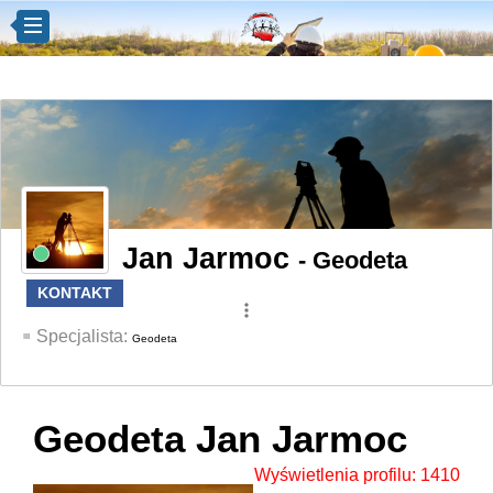
Jan Jarmoc
- Geodeta
KONTAKT
more_vert
Specjalista:
Geodeta
Geodeta Jan Jarmoc
Wyświetlenia profilu: 1410