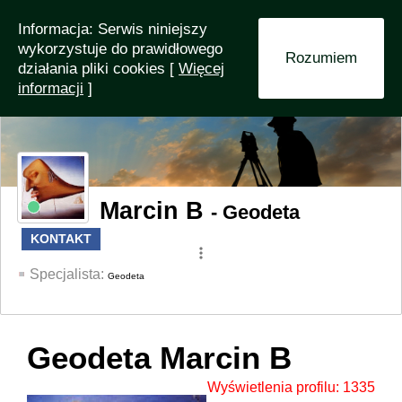
Informacja: Serwis niniejszy
wykorzystuje do prawidłowego
Rozumiem
działania pliki cookies [
Więcej
informacji
]
Marcin B
- Geodeta
KONTAKT
more_vert
Specjalista:
Geodeta
Geodeta Marcin B
Wyświetlenia profilu: 1335