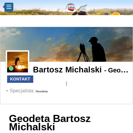
Bartosz Michalski
- Geodeta
KONTAKT
more_vert
Specjalista:
Geodeta
Geodeta Bartosz
Michalski