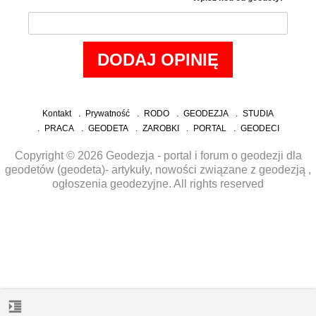
Kontakt
Prywatność
RODO
GEODEZJA
STUDIA
PRACA
GEODETA
ZAROBKI
PORTAL
GEODECI
Copyright © 2026 Geodezja - portal i forum o geodezji dla
geodetów (geodeta)- artykuły, nowości związane z geodezją ,
ogłoszenia geodezyjne. All rights reserved
format_indent_increase