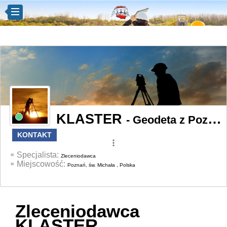
KLASTER
- Geodeta z Poznań
KONTAKT
more_vert
Specjalista:
Zleceniodawca
Miejscowość:
Poznań, św. Michała , Polska
Zleceniodawca
KLASTER