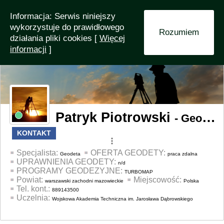
Informacja: Serwis niniejszy
wykorzystuje do prawidłowego
Rozumiem
działania pliki cookies [
Więcej
informacji
]
Patryk Piotrowski
- Geodeta
KONTAKT
more_vert
Specjalista:
OFERTA GEODETY:
Geodeta
praca zdalna
UPRAWNIENIA GEODETY:
n/d
PROGRAMY GEODEZYJNE:
TURBOMAP
Powiat:
Miejscowość:
warszawski zachodni mazowieckie
Polska
Tel. kont.:
889143500
Uczelnia:
Wojskowa Akademia Techniczna im. Jarosława Dąbrowskiego