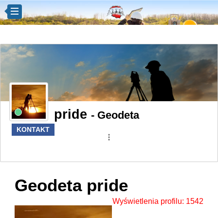
pride
- Geodeta
KONTAKT
more_vert
Geodeta pride
Wyświetlenia profilu: 1542