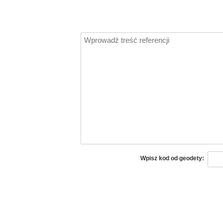
Wpisz kod od geodety: