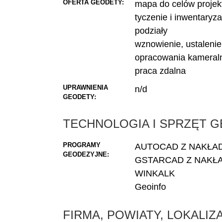
OFERTA GEODETY:
mapa do celów proje
tyczenie i inwentaryza
podziały
wznowienie, ustalenie
opracowania kameral
praca zdalna
UPRAWNIENIA
n/d
GEODETY:
TECHNOLOGIA I SPRZĘT 
PROGRAMY
AUTOCAD Z NAKŁA
GEODEZYJNE:
GSTARCAD Z NAKŁ
WINKALK
Geoinfo
FIRMA, POWIATY, LOKALI