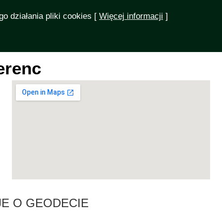
o działania pliki cookies [
Więcej informacji
]
YKUŁY
OGŁOSZENIA
FORUM
GEODECI
SKLEP
erenc
E O GEODECIE