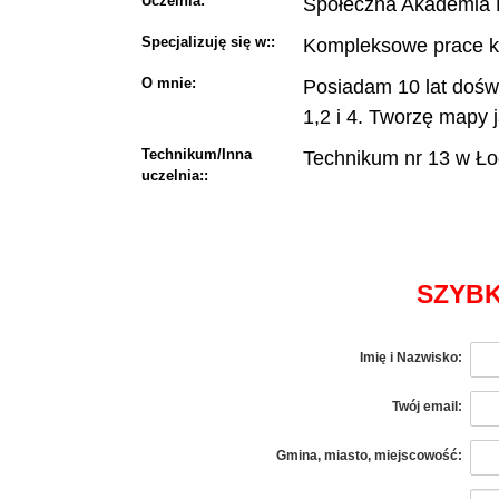
Uczelnia:
Społeczna Akademia
Specjalizuję się w::
Kompleksowe prace ka
O mnie:
Posiadam 10 lat dośw
1,2 i 4. Tworzę mapy j
Technikum/Inna
Technikum nr 13 w Ło
uczelnia::
SZYBK
Imię i Nazwisko:
Twój email:
Gmina, miasto, miejscowość: