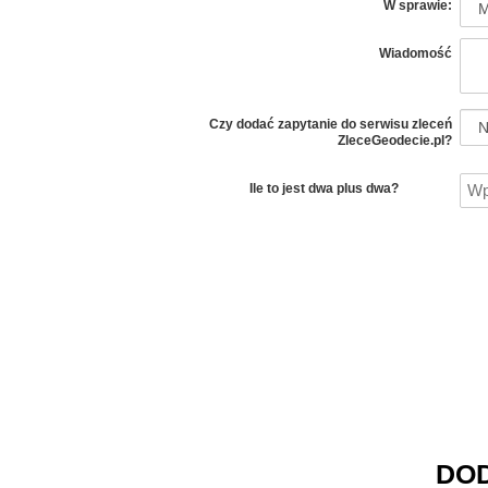
W sprawie:
Wiadomość
Czy dodać zapytanie do serwisu zleceń
ZleceGeodecie.pl?
Ile to jest dwa plus dwa?
DOD