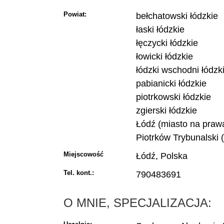
Powiat:
bełchatowski łódzkie
łaski łódzkie
łęczycki łódzkie
łowicki łódzkie
łódzki wschodni łódzk
pabianicki łódzkie
piotrkowski łódzkie
zgierski łódzkie
Łódź (miasto na prawa
Piotrków Trybunalski 
Miejscowość
Łódź, Polska
Tel. kont.:
790483691
O MNIE, SPECJALIZACJA: