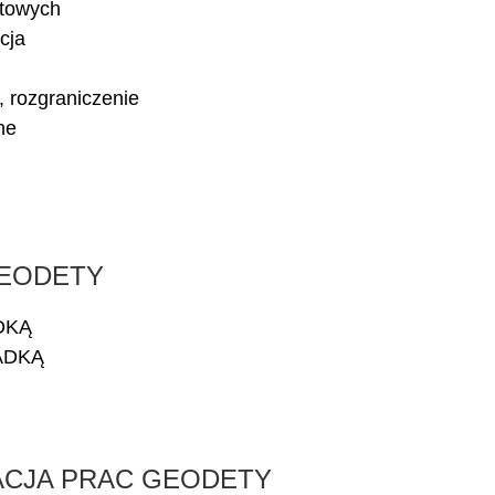
ktowych
cja
, rozgraniczenie
ne
GEODETY
DKĄ
ADKĄ
ZACJA PRAC GEODETY