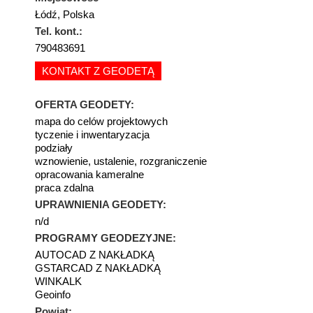
Łódź, Polska
Tel. kont.:
790483691
KONTAKT Z GEODETĄ
OFERTA GEODETY:
mapa do celów projektowych
tyczenie i inwentaryzacja
podziały
wznowienie, ustalenie, rozgraniczenie
opracowania kameralne
praca zdalna
UPRAWNIENIA GEODETY:
n/d
PROGRAMY GEODEZYJNE:
AUTOCAD Z NAKŁADKĄ
GSTARCAD Z NAKŁADKĄ
WINKALK
Geoinfo
Powiat: