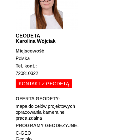
GEODETA
Karolina Wójciak
Miejscowość
Polska
Tel. kont.:
720810322
KONTAKT Z GEODETĄ
OFERTA GEODETY:
mapa do celów projektowych
opracowania kameralne
praca zdalna
PROGRAMY GEODEZYJNE:
C-GEO
Geoinfo