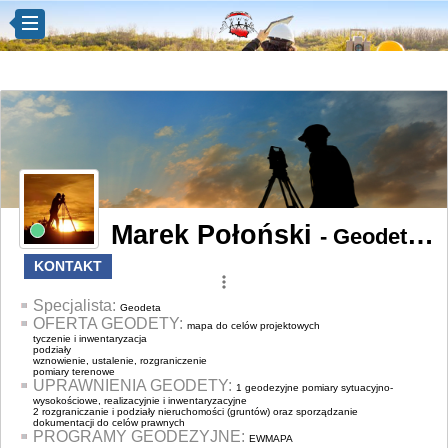
Marek Połoński
- Geodeta z Piotrków Trybunalski
KONTAKT
more_vert
Specjalista:
Geodeta
OFERTA GEODETY:
mapa do celów projektowych
tyczenie i inwentaryzacja
podziały
wznowienie, ustalenie, rozgraniczenie
pomiary terenowe
UPRAWNIENIA GEODETY:
1 geodezyjne pomiary sytuacyjno-
wysokościowe, realizacyjnie i inwentaryzacyjne
2 rozgraniczanie i podziały nieruchomości (gruntów) oraz sporządzanie
dokumentacji do celów prawnych
PROGRAMY GEODEZYJNE:
EWMAPA