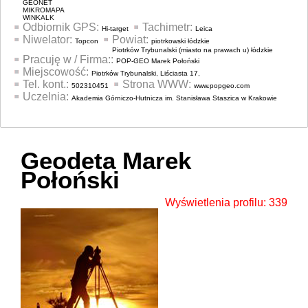
GEONET
MIKROMAPA
WINKALK
Odbiornik GPS:
Tachimetr:
Hi-target
Leica
Niwelator:
Powiat:
Topcon
piotrkowski łódzkie
Piotrków Trybunalski (miasto na prawach u) łódzkie
Pracuję w / Firma::
POP-GEO Marek Połoński
Miejscowość:
Piotrków Trybunalski, Liściasta 17,
Tel. kont.:
Strona WWW:
502310451
www.popgeo.com
Uczelnia:
Akademia Górniczo-Hutnicza im. Stanisława Staszica w Krakowie
Geodeta Marek
Połoński
Wyświetlenia profilu: 339