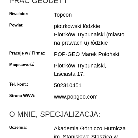
PRAC GEODETY
Niwelator:
Topcon
Powiat:
piotrkowski łódzkie
Piotrków Trybunalski (miasto
na prawach u) łódzkie
Pracuję w / Firma::
POP-GEO Marek Połoński
Miejscowość
Piotrków Trybunalski,
Liściasta 17,
Tel. kont.:
502310451
Strona WWW:
www.popgeo.com
O MNIE, SPECJALIZACJA:
Uczelnia:
Akademia Górniczo-Hutnicza
im. Stanisława Staszica w