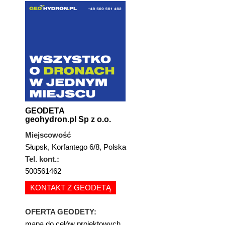
GEODETA
geohydron.pl Sp z o.o.
Miejscowość
Słupsk, Korfantego 6/8, Polska
Tel. kont.:
500561462
KONTAKT Z GEODETĄ
OFERTA GEODETY:
mapa do celów projektowych