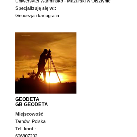
Uniwersytet Warmińsko - Mazurski w Olsztynie
Specjalizuję się w::
Geodezja i kartografia
GEODETA
GB GEODETA
Miejscowość
Tarnów, Polska
Tel. kont.:
606907232