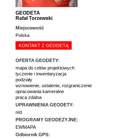
GEODETA
Rafał Torzewski
Miejscowość
Polska
KONTAKT Z GEODETĄ
OFERTA GEODETY:
mapa do celów projektowych
tyczenie i inwentaryzacja
podziały
wznowienie, ustalenie, rozgraniczenie
opracowania kameralne
praca zdalna
UPRAWNIENIA GEODETY:
n/d
PROGRAMY GEODEZYJNE:
EWMAPA
Odbiornik GPS: