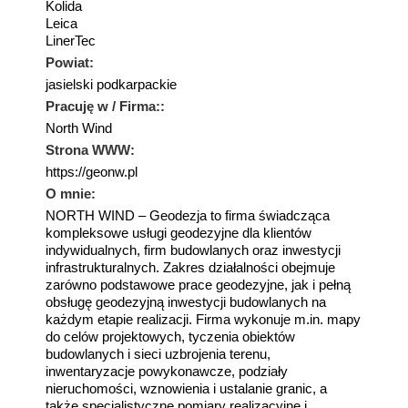
Kolida
Leica
LinerTec
Powiat:
jasielski podkarpackie
Pracuję w / Firma::
North Wind
Strona WWW:
https://geonw.pl
O mnie:
NORTH WIND – Geodezja to firma świadcząca
kompleksowe usługi geodezyjne dla klientów
indywidualnych, firm budowlanych oraz inwestycji
infrastrukturalnych. Zakres działalności obejmuje
zarówno podstawowe prace geodezyjne, jak i pełną
obsługę geodezyjną inwestycji budowlanych na
każdym etapie realizacji. Firma wykonuje m.in. mapy
do celów projektowych, tyczenia obiektów
budowlanych i sieci uzbrojenia terenu,
inwentaryzacje powykonawcze, podziały
nieruchomości, wznowienia i ustalanie granic, a
także specjalistyczne pomiary realizacyjne i