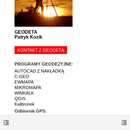
GEODETA
Patryk Kozik
KONTAKT Z GEODETĄ
PROGRAMY GEODEZYJNE:
AUTOCAD Z NAKŁADKĄ
C-GEO
EWMAPA
MIKROMAPA
WINKALK
QGIS
Kalibronek
Odbiornik GPS:
Trimble
format_indent_increase
format_indent_decrease
Tachimetr: