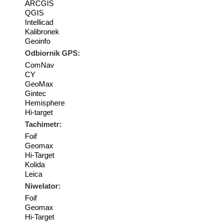
ARCGIS
QGIS
Intellicad
Kalibronek
Geoinfo
Odbiornik GPS:
ComNav
CY
GeoMax
Gintec
Hemisphere
Hi-target
Tachimetr:
Foif
Geomax
Hi-Target
Kolida
Leica
Niwelator:
Foif
Geomax
Hi-Target