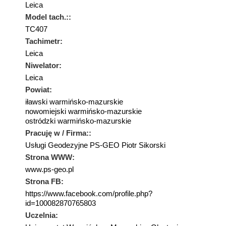
Leica
Model tach.::
TC407
Tachimetr:
Leica
Niwelator:
Leica
Powiat:
iławski warmińsko-mazurskie
nowomiejski warmińsko-mazurskie
ostródzki warmińsko-mazurskie
Pracuję w / Firma::
Usługi Geodezyjne PS-GEO Piotr Sikorski
Strona WWW:
www.ps-geo.pl
Strona FB:
https://www.facebook.com/profile.php?
id=100082870765803
Uczelnia: