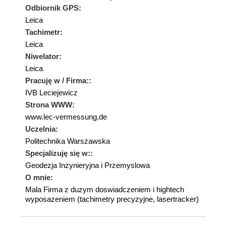
Odbiornik GPS:
Leica
Tachimetr:
Leica
Niwelator:
Leica
Pracuję w / Firma::
IVB Leciejewicz
Strona WWW:
www.lec-vermessung.de
Uczelnia:
Politechnika Warszawska
Specjalizuję się w::
Geodezja Inzynieryjna i Przemyslowa
O mnie:
Mala Firma z duzym doswiadczeniem i hightech
wyposazeniem (tachimetry precyzyjne, lasertracker)