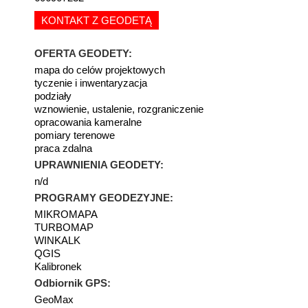
KONTAKT Z GEODETĄ
OFERTA GEODETY:
mapa do celów projektowych
tyczenie i inwentaryzacja
podziały
wznowienie, ustalenie, rozgraniczenie
opracowania kameralne
pomiary terenowe
praca zdalna
UPRAWNIENIA GEODETY:
n/d
PROGRAMY GEODEZYJNE:
MIKROMAPA
TURBOMAP
WINKALK
QGIS
Kalibronek
Odbiornik GPS:
GeoMax