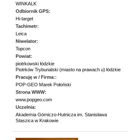
WINKALK
Odbiornik GPS:
Hi-target
Tachimetr:
Leica
Niwelator:
Topcon
Powiat:
piotrkowski łódzkie
Piotrków Trybunalski (miasto na prawach u) łódzkie
Pracuję w / Firma::
POP-GEO Marek Połoński
Strona WWW:
www.popgeo.com
Uczelnia:
Akademia Górniczo-Hutnicza im. Stanisława
Staszica w Krakowie