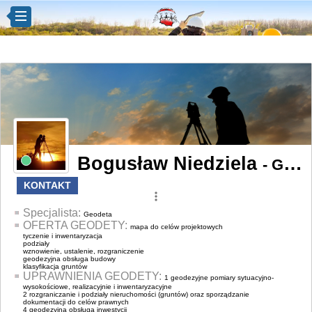
Bogusław Niedziela
- Geodeta z Gorlice
KONTAKT
more_vert
Specjalista:
Geodeta
OFERTA GEODETY:
mapa do celów projektowych
tyczenie i inwentaryzacja
podziały
wznowienie, ustalenie, rozgraniczenie
geodezyjna obsługa budowy
klasyfikacja gruntów
UPRAWNIENIA GEODETY:
1 geodezyjne pomiary sytuacyjno-
wysokościowe, realizacyjnie i inwentaryzacyjne
2 rozgraniczanie i podziały nieruchomości (gruntów) oraz sporządzanie
dokumentacji do celów prawnych
4 geodezyjna obsługa inwestycji