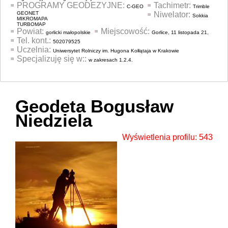
PROGRAMY GEODEZYJNE:
Tachimetr:
C-GEO
Trimble
GEONET
Niwelator:
Sokkia
MIKROMAPA
TURBOMAP
Powiat:
Miejscowość:
gorlicki małopolskie
Gorlice, 11 listopada 21,
Tel. kont.:
502079525
Uczelnia:
Uniwersytet Rolniczy im. Hugona Kołłątaja w Krakowie
Specjalizuję się w::
w zakresach 1.2.4.
Geodeta Bogusław
Niedziela
Wyświetlenia profilu: 543