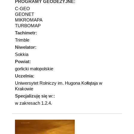
PROGRAMY GEODEZYJNE:
C-GEO
GEONET
MIKROMAPA
TURBOMAP
Tachimetr:
Trimble
Niwelator:
Sokkia
Powiat:
gorlicki małopolskie
Uczelnia:
Uniwersytet Rolniczy im. Hugona Kołłątaja w
Krakowie
Specjalizuję się w::
w zakresach 1.2.4.