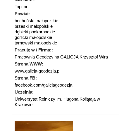
Topcon
Powiat:
bocheński małopolskie
brzeski małopolskie
dębicki podkarpackie
gorlicki małopolskie
tarnowski małopolskie
Pracuję w / Firma::
Pracownia Geodezyjna GALICJA Krzysztof Wira
Strona WWW:
www.galicja-geodezja.pl
Strona FB:
facebook.com/galicjageodezja
Uczelnia:
Uniwersytet Rolniczy im. Hugona Kołłątaja w
Krakowie