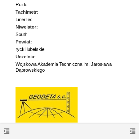
Ruide
Tachimetr:
LinerTec
Niwelator:
South
Powiat:
rycki lubelskie
Uczelnia:
Wojskowa Akademia Techniczna im. Jarosława
Dąbrowskiego
GEODETA
format_indent_increase
format_indent_decrease
Joanna Grochal