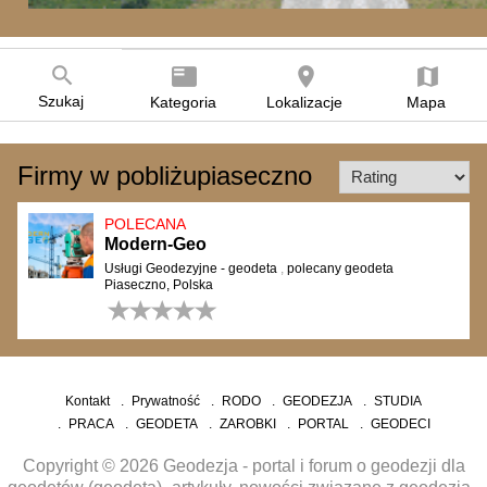
search
featured_play_list
room
map
Szukaj
Kategoria
Lokalizacje
Mapa
Firmy w pobliżupiaseczno
POLECANA
Modern-Geo
Usługi Geodezyjne - geodeta
,
polecany geodeta
Piaseczno, Polska
0 opinii
Kontakt
Prywatność
RODO
GEODEZJA
STUDIA
PRACA
GEODETA
ZAROBKI
PORTAL
GEODECI
Copyright © 2026 Geodezja - portal i forum o geodezji dla