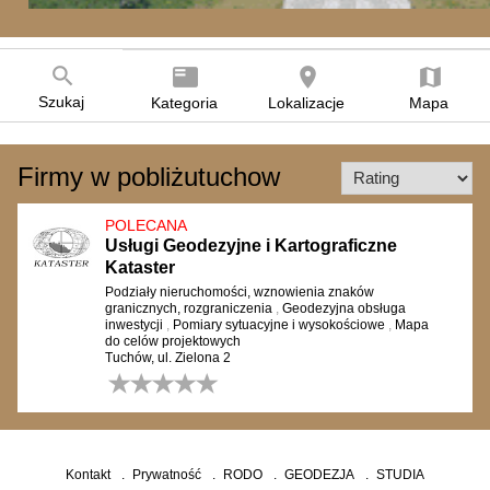
search
featured_play_list
room
map
Szukaj
Kategoria
Lokalizacje
Mapa
Firmy w pobliżutuchow
POLECANA
Usługi Geodezyjne i Kartograficzne
Kataster
Podziały nieruchomości, wznowienia znaków
granicznych, rozgraniczenia
,
Geodezyjna obsługa
inwestycji
,
Pomiary sytuacyjne i wysokościowe
,
Mapa
do celów projektowych
Tuchów, ul. Zielona 2
0 opinii
Kontakt
Prywatność
RODO
GEODEZJA
STUDIA