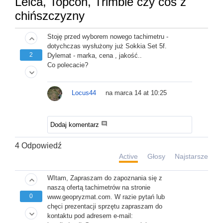
Leica, Topcon, Trimble czy coś z
chińszczyzny
Stoję przed wyborem nowego tachimetru -
keyboard_arrow_up
dotychczas wysłużony już Sokkia Set 5f.
2
Dylemat - marka, cena , jakość..
Co polecacie?
keyboard_arrow_down
Locus44
na marca 14 at 10:25
comment
Dodaj komentarz
4
Odpowiedź
Active
Głosy
Najstarsze
WItam, Zapraszam do zapoznania się z
keyboard_arrow_up
naszą ofertą tachimetrów na stronie
0
www.geopryzmat.com. W razie pytań lub
chęci prezentacji sprzętu zapraszam do
keyboard_arrow_down
kontaktu pod adresem e-mail: