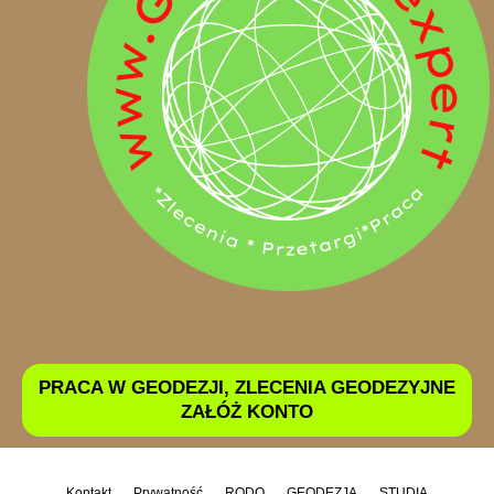
PRACA W GEODEZJI, ZLECENIA GEODEZYJNE
ZAŁÓŻ KONTO
Kontakt
Prywatność
RODO
GEODEZJA
STUDIA