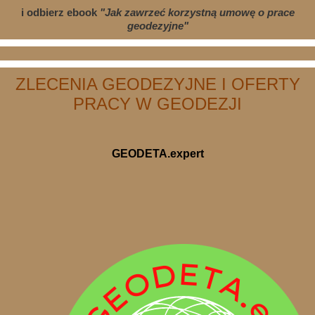
i odbierz ebook
"Jak zawrzeć korzystną umowę o prace
geodezyjne"
ZLECENIA GEODEZYJNE I OFERTY
PRACY W GEODEZJI
GEODETA.expert