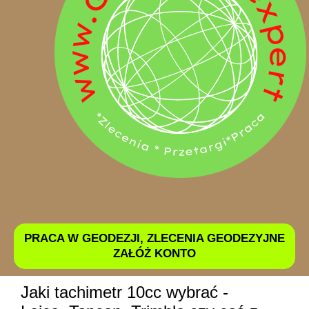
PRACA W GEODEZJI, ZLECENIA GEODEZYJNE
ZAŁÓŻ KONTO
Jaki tachimetr 10cc wybrać -