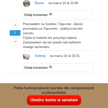
Ryster
na marca 14 at 10:40
comment
Dodaj komentarz
Pracowałem na Southie i Topconie. Jakość
keyboard_arrow_up
przemawia za Topconem - praktycznie bez
2
zarzutu.
Chyba to kwestia też przyzwyczajenia.
keyboard_arrow_down
Zastanawiam się też powoli nad wyborem
nowego tachimetru.
Andrzej
na marca 14 at 10:31
comment
Dodaj komentarz
Pełna funkcjonalność portalu dla zalogowanych
użytkowników.
Utwórz konto w serwisie