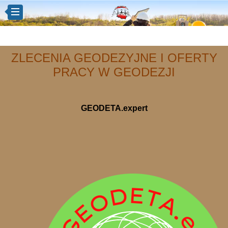
ZLECENIA GEODEZYJNE I OFERTY
PRACY W GEODEZJI
GEODETA.expert