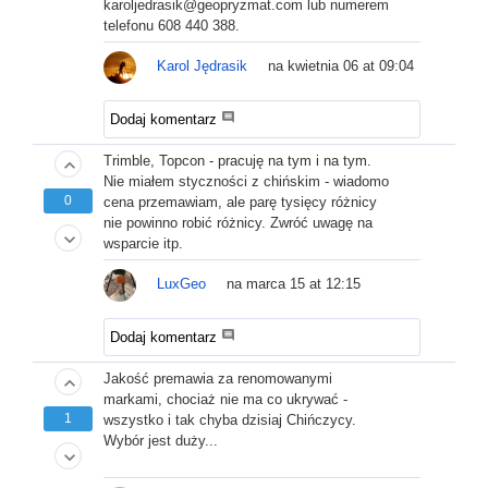
karoljedrasik@geopryzmat.com lub numerem
telefonu 608 440 388.
Karol Jędrasik
na kwietnia 06 at 09:04
comment
Dodaj komentarz
Trimble, Topcon - pracuję na tym i na tym.
keyboard_arrow_up
Nie miałem styczności z chińskim - wiadomo
0
cena przemawiam, ale parę tysięcy różnicy
nie powinno robić różnicy. Zwróć uwagę na
keyboard_arrow_down
wsparcie itp.
LuxGeo
na marca 15 at 12:15
comment
Dodaj komentarz
Jakość premawia za renomowanymi
keyboard_arrow_up
markami, chociaż nie ma co ukrywać -
1
wszystko i tak chyba dzisiaj Chińczycy.
Wybór jest duży...
keyboard_arrow_down