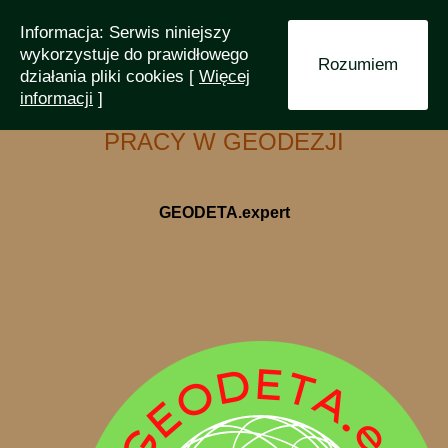
Informacja: Serwis niniejszy
wykorzystuje do prawidłowego
Rozumiem
działania pliki cookies [
Więcej
informacji
]
ZLECENIA GEODEZYJNE I OFERTY
PRACY W GEODEZJI
GEODETA.expert