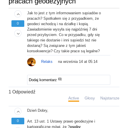
pracach geodezyjnych
Jak to jest z tym informowaniem sąsiadów o
keyboard_arrow_up
pracach? Spotkałem się z przypadkiem, że
0
geodeci wchodzą i na działkę i kopią.
Zawiadomienie wysyła się najpóźniej 7 dni
keyboard_arrow_down
przed przybyciem. Co w przypadku, gdy się
takiego nie dostanie i inni sąsiedzi też nie
dostaną? Są związane z tym jakieś
konsekwencje? Czy takie prace są legalne?
Relaks
na września 14 at 05:14
comment
Dodaj komentarz
1
Odpowiedź
Active
Głosy
Najstarsze
Dzień Dobry,
keyboard_arrow_up
0
Art. 13 ust. 1 Ustawy prawo geodezyjne i
kartograficzne mówi, że ?
osoby