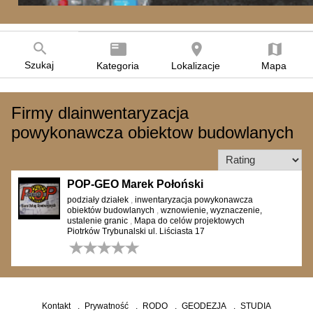
search
featured_play_list
room
map
Szukaj
Kategoria
Lokalizacje
Mapa
Firmy dlainwentaryzacja
powykonawcza obiektow budowlanych
POP-GEO Marek Połoński
podziały działek
,
inwentaryzacja powykonawcza
obiektów budowlanych
,
wznowienie, wyznaczenie,
ustalenie granic
,
Mapa do celów projektowych
Piotrków Trybunalski ul. Liściasta 17
0 opinii
Kontakt
Prywatność
RODO
GEODEZJA
STUDIA