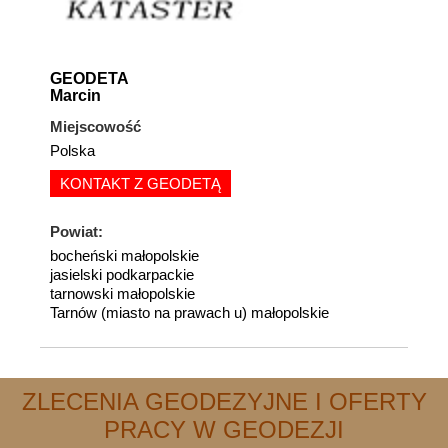
GEODETA
Marcin
Miejscowość
Polska
KONTAKT Z GEODETĄ
Powiat:
bocheński małopolskie
jasielski podkarpackie
tarnowski małopolskie
Tarnów (miasto na prawach u) małopolskie
ZLECENIA GEODEZYJNE I OFERTY
PRACY W GEODEZJI